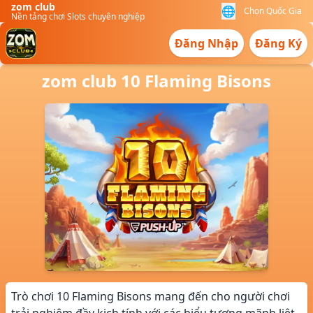
zom club
🌐
Chọn Quốc Gia
Nền tảng chơi Slots chuyên nghiệp
Đăng Nhập
Đăng Ký
zom club 10 Flaming Bisons
Trò chơi 10 Flaming Bisons mang đến cho người chơi