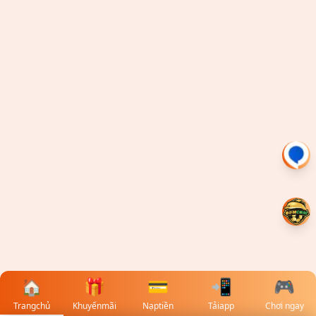
🏠
🎁
💳
📲
🎮
Trangchủ
Khuyếnmãi
Nạptiền
Tảiapp
Chơi ngay