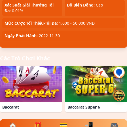
Xác Suất Giải Thưởng Tối
Độ Biến Động:
Cao
Đa:
0.01%
Mức Cược Tối Thiểu-Tối Đa:
1,000 - 50,000 VNĐ
Ngày Phát Hành:
2022-11-30
Các Trò Chơi Khác
Baccarat
Baccarat Super 6
🏠
🎁
💳
📲
🎮