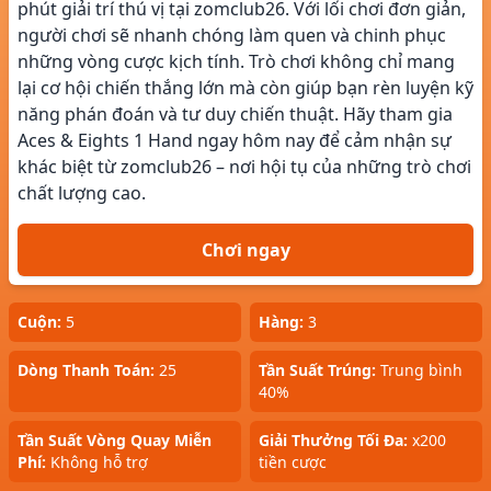
phút giải trí thú vị tại zomclub26. Với lối chơi đơn giản,
người chơi sẽ nhanh chóng làm quen và chinh phục
những vòng cược kịch tính. Trò chơi không chỉ mang
lại cơ hội chiến thắng lớn mà còn giúp bạn rèn luyện kỹ
năng phán đoán và tư duy chiến thuật. Hãy tham gia
Aces & Eights 1 Hand ngay hôm nay để cảm nhận sự
khác biệt từ zomclub26 – nơi hội tụ của những trò chơi
chất lượng cao.
Chơi ngay
Cuộn:
5
Hàng:
3
Dòng Thanh Toán:
25
Tần Suất Trúng:
Trung bình
40%
Tần Suất Vòng Quay Miễn
Giải Thưởng Tối Đa:
x200
Phí:
Không hỗ trợ
tiền cược