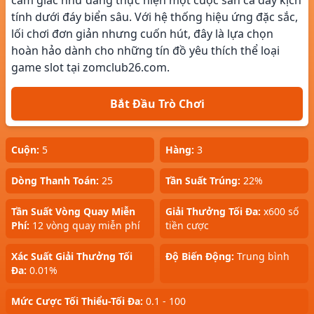
cảm giác như đang thực hiện một cuộc săn cá đầy kịch
tính dưới đáy biển sâu. Với hệ thống hiệu ứng đặc sắc,
lối chơi đơn giản nhưng cuốn hút, đây là lựa chọn
hoàn hảo dành cho những tín đồ yêu thích thể loại
game slot tại zomclub26.com.
Bắt Đầu Trò Chơi
Cuộn:
5
Hàng:
3
Dòng Thanh Toán:
25
Tần Suất Trúng:
22%
Tần Suất Vòng Quay Miễn
Giải Thưởng Tối Đa:
x600 số
Phí:
12 vòng quay miễn phí
tiền cược
Xác Suất Giải Thưởng Tối
Độ Biến Động:
Trung bình
Đa:
0.01%
Mức Cược Tối Thiểu-Tối Đa:
0.1 - 100