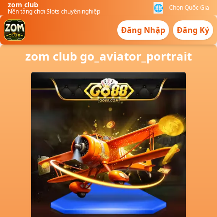
zom club
🌐
Chọn Quốc Gia
Nền tảng chơi Slots chuyên nghiệp
Đăng Nhập
Đăng Ký
zom club go_aviator_portrait