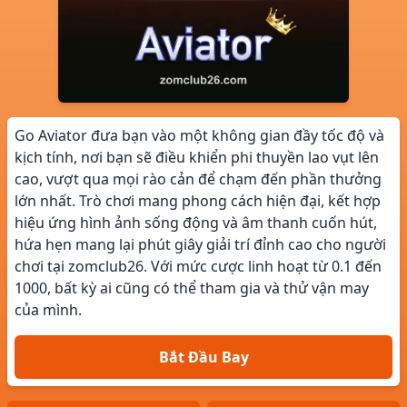
Go Aviator đưa bạn vào một không gian đầy tốc độ và
kịch tính, nơi bạn sẽ điều khiển phi thuyền lao vụt lên
cao, vượt qua mọi rào cản để chạm đến phần thưởng
lớn nhất. Trò chơi mang phong cách hiện đại, kết hợp
hiệu ứng hình ảnh sống động và âm thanh cuốn hút,
hứa hẹn mang lại phút giây giải trí đỉnh cao cho người
chơi tại zomclub26. Với mức cược linh hoạt từ 0.1 đến
1000, bất kỳ ai cũng có thể tham gia và thử vận may
của mình.
Bắt Đầu Bay